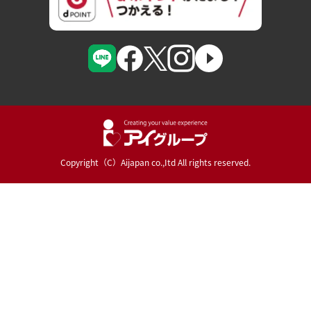
Copyright（C）Aijapan co.,Itd All rights reserved.
Powered By :