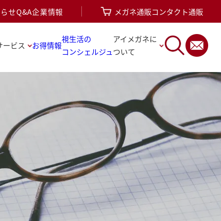
知らせ
Q&A
企業情報
メガネ通販
コンタクト通販
視生活の
アイメガネに
サービス
お得情報
コンシェルジュ
ついて