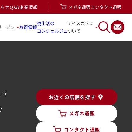
知らせ
Q&A
企業情報
メガネ通販
コンタクト通販
視生活の
アイメガネに
サービス
お得情報
コンシェルジュ
ついて
ン
お近くの店舗を探す
メガネ通販
コンタクト通販