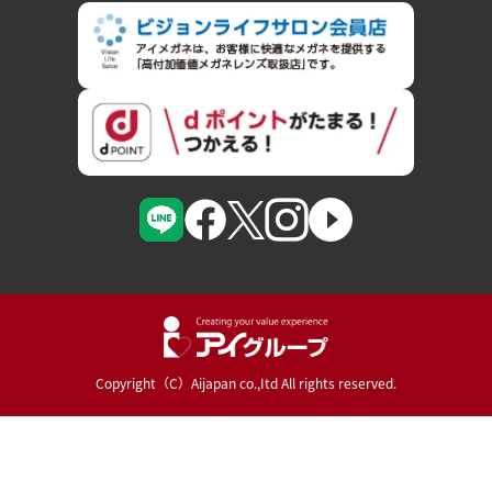
Copyright（C）Aijapan co.,Itd All rights reserved.