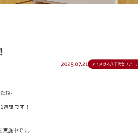
！
2025.07.21
アイメガネ八千代台ユアエ
したね。
1週間 です！
を実施中です。