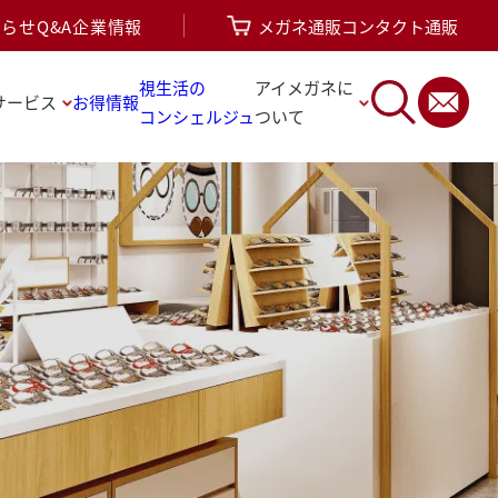
知らせ
Q&A
企業情報
メガネ通販
コンタクト通販
視生活の
アイメガネに
サービス
お得情報
コンシェルジュ
ついて