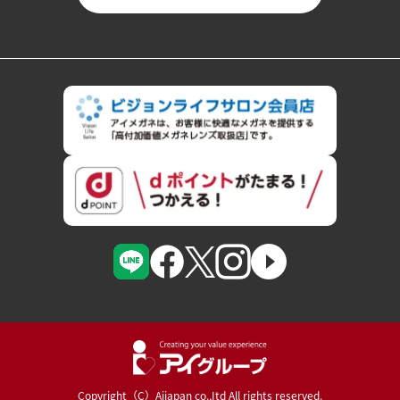
Copyright（C）Aijapan co.,Itd All rights reserved.