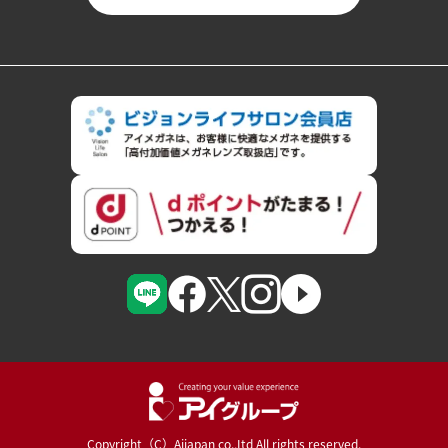
Copyright（C）Aijapan co.,Itd All rights reserved.