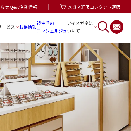
知らせ
Q&A
企業情報
メガネ通販
コンタクト通販
視生活の
アイメガネに
サービス
お得情報
コンシェルジュ
ついて