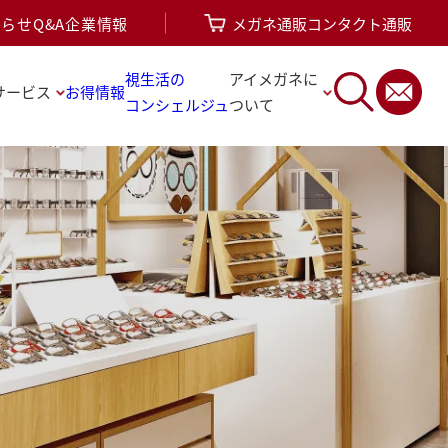
知らせ
Q&A
企業情報
メガネ通販
コンタクト通販
視生活の
アイメガネに
サービス
お得情報
コンシェルジュ
ついて