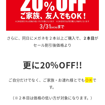
さらに、同日にメガネを２本以上ご購入で、
２本目
が
セール割引後価格より
更に20％OFF!!
ご自分だけでなく、ご家族・お連れ様とでも
ＯＫ
で
す。
（※２本目は価格の低い方が対象になります。）