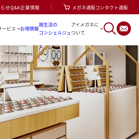
知らせ
Q&A
企業情報
メガネ通販
コンタクト通販
視生活の
アイメガネに
サービス
お得情報
コンシェルジュ
ついて