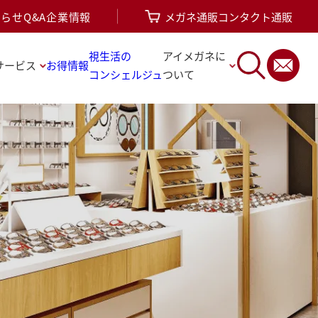
知らせ
Q&A
企業情報
メガネ通販
コンタクト通販
視生活の
アイメガネに
サービス
お得情報
コンシェルジュ
ついて