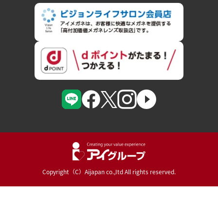
Copyright（C）Aijapan co.,Itd All rights reserved.