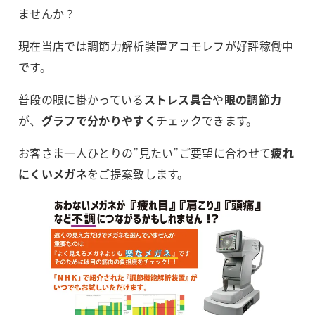
ませんか？
現在当店では調節力解析装置アコモレフが好評稼働中
です。
普段の眼に掛かっている
ストレス具合
や
眼の調節力
が、
グラフで分かりやすく
チェックできます。
お客さま一人ひとりの”見たい”ご要望に合わせて
疲れ
にくいメガネ
をご提案致します。