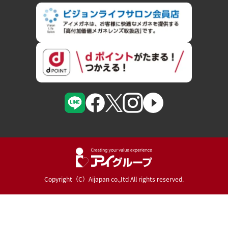
Copyright（C）Aijapan co.,Itd All rights reserved.