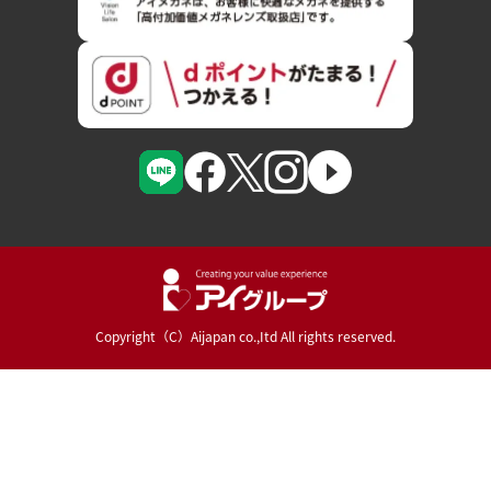
Copyright（C）Aijapan co.,Itd All rights reserved.
Powered By :