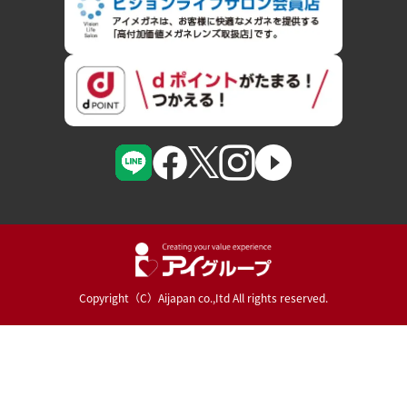
Copyright（C）Aijapan co.,Itd All rights reserved.