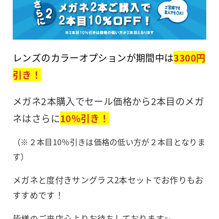
レンズのカラーオプションが期間中は
3300円
引き！
メガネ2本購入でセール価格から2本目のメガ
ネはさらに
10％引き！
（※２本目10％引きは価格の低い方が２本目となりま
す）
メガネと度付きサングラス2本セットでお作りもお
すすめです！
皆様のご来店心よりお待ちしております✨