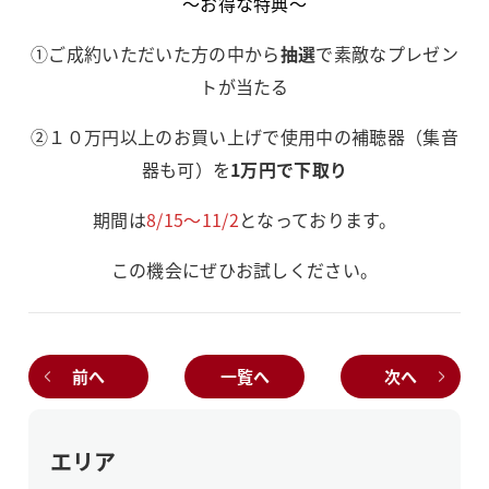
～お得な特典～
①ご成約いただいた方の中から
抽選
で素敵なプレゼン
トが当たる
②１０万円以上のお買い上げで使用中の補聴器（集音
器も可）を
1万円で下取り
期間は
8/15～11/2
となっております。
この機会にぜひお試しください。
前へ
一覧へ
次へ
エリア