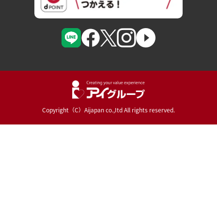
Copyright（C）Aijapan co.,Itd All rights reserved.
Powered By :