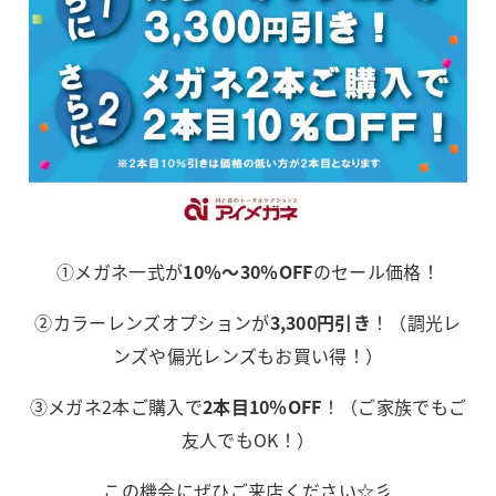
①メガネ一式が
10％～30％OFF
のセール価格！
②カラーレンズオプションが
3,300円引き
！（調光レ
ンズや偏光レンズもお買い得！）
③メガネ2本ご購入で
2本目10％OFF
！（ご家族でもご
友人でもOK！）
この機会にぜひご来店ください☆彡