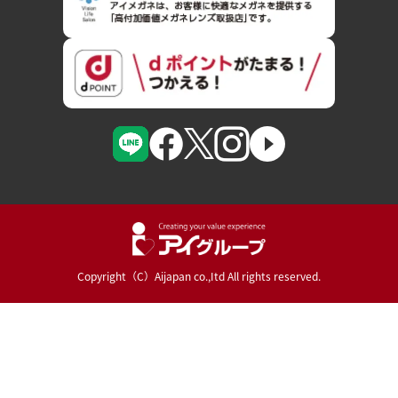
Copyright（C）Aijapan co.,Itd All rights reserved.