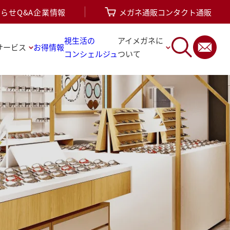
知らせ
Q&A
企業情報
メガネ通販
コンタクト通販
視生活の
アイメガネに
サービス
お得情報
コンシェルジュ
ついて