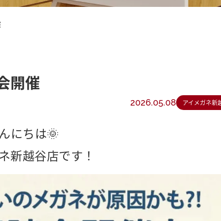
催
談会開催
2026.05.08
アイメガネ新
んにちは🌞
ネ新越谷店です！