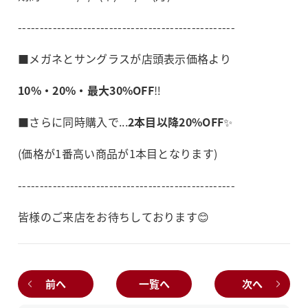
--------------------------------------------------
■メガネとサングラスが店頭表示価格より
10%・20%・最大30%OFF
‼️
■さらに同時購入で...
2本目以降20%OFF
✨
(価格が1番高い商品が1本目となります)
--------------------------------------------------
皆様のご来店をお待ちしております😊
前へ
一覧へ
次へ