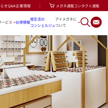
知らせ
Q&A
企業情報
メガネ通販
コンタクト通販
視生活の
アイメガネに
サービス
お得情報
コンシェルジュ
ついて