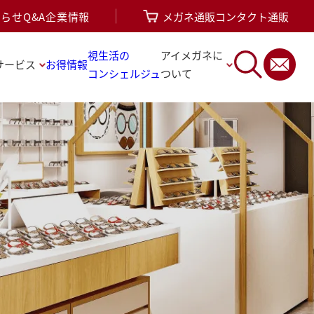
知らせ
Q&A
企業情報
メガネ通販
コンタクト通販
視生活の
アイメガネに
サービス
お得情報
コンシェルジュ
ついて