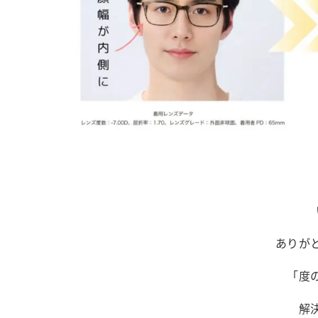
ありが
「度
解