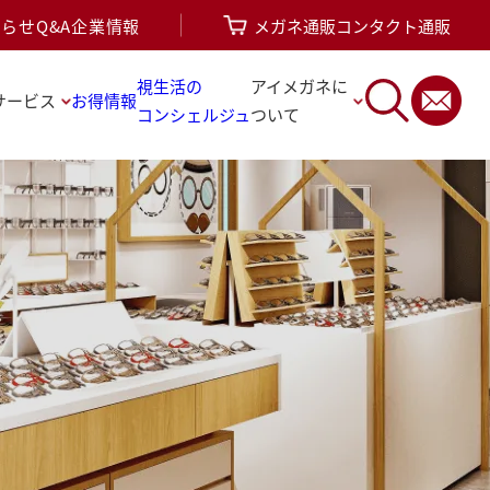
知らせ
Q&A
企業情報
メガネ通販
コンタクト通販
視生活の
アイメガネに
サービス
お得情報
コンシェルジュ
ついて