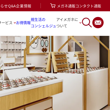
知らせ
Q&A
企業情報
メガネ通販
コンタクト通販
視生活の
アイメガネに
サービス
お得情報
コンシェルジュ
ついて