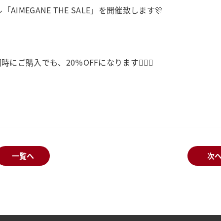
AIMEGANE THE SALE」を開催致します🎊
購入でも、20％OFFになります💁‍♀️✨
一覧へ
次