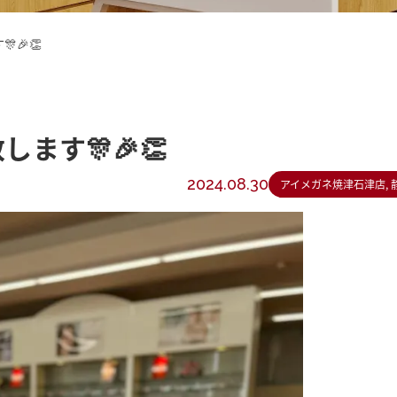
🎊🎉👏
致します🎊🎉👏
2024.08.30
アイメガネ焼津石津店, 