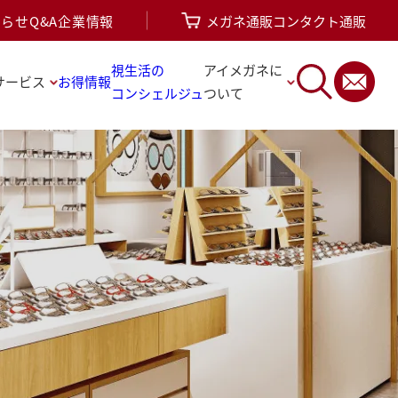
知らせ
Q&A
企業情報
メガネ通販
コンタクト通販
視生活の
アイメガネに
サービス
お得情報
コンシェルジュ
ついて