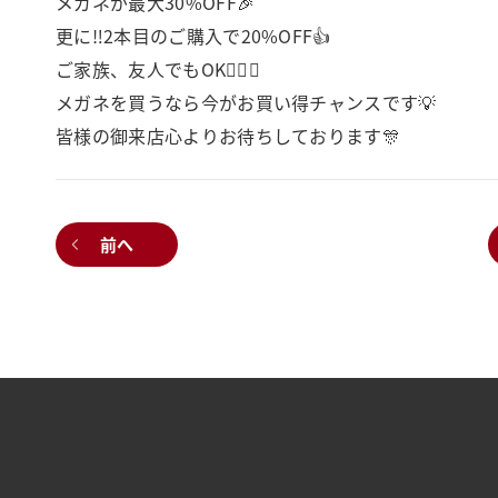
メガネが最大30%OFF🎉
更に‼️2本目のご購入で20%OFF👍
ご家族、友人でもOK💁‍♀️✨
メガネを買うなら今がお買い得チャンスです💡
皆様の御来店心よりお待ちしております🎊
前へ