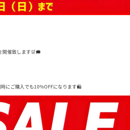
を開催致します🛒🗯️
にご購入でも10％OFFになります🛍️