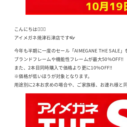
こんにちは🙂‍↕️✨
アイメガネ焼津石津店です👓
今年も半期に一度のセール「AIMEGANE THE SALE」
ブランドフレームや機能性フレームが最大50％OFF‼️
また、2本目同時購入で価格より更に10％OFF‼️
※価格が低いほうが対象となります。
用途別に2本お求めの場合や、ご家族様、お連れ様と同時