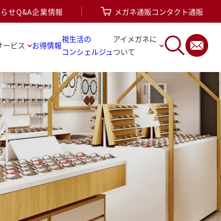
知らせ
Q&A
企業情報
メガネ通販
コンタクト通販
視生活の
アイメガネに
サービス
お得情報
コンシェルジュ
ついて