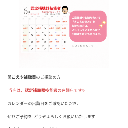
聞こえ
や
補聴器
のご相談の方
当店は、
認定補聴器技能者
の在籍店です✨
カレンダーの
出勤日をご確認
いただき、
ぜひ
ご予約を
どうぞよろしく
お願いいたします