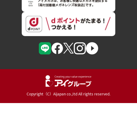
Copyright（C）Aijapan co.,Itd All rights reserved.
Powered By :