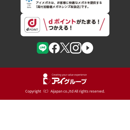
Copyright（C）Aijapan co.,Itd All rights reserved.