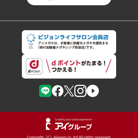
Copyright（C）Aijapan co.,Itd All rights reserved.