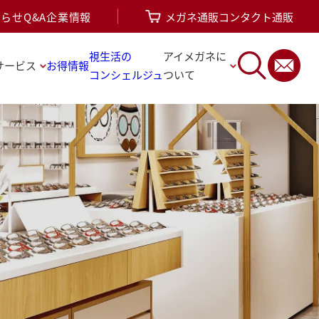
知らせ
Q&A
企業情報
メガネ通販
コンタクト通販
視生活の
アイメガネに
サービス
お得情報
コンシェルジュ
ついて