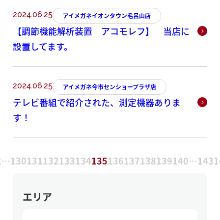
2024.06.25
アイメガネイオンタウン毛呂山店
【調節機能解析装置 アコモレフ】 当店に
設置してます。
2024.06.25
アイメガネ今市センショープラザ店
テレビ番組で紹介された、測定機器ありま
す！
2
130
131
132
133
134
135
136
137
138
139
140
143
1
…
…
エリア