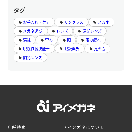
タグ
お手入れ・ケア
サングラス
メガネ
メガネ選び
レンズ
偏光レンズ
弱視
歪み
眼
眼の疲れ
眼鏡作製技能士
眼鏡業界
見え方
調光レンズ
店舗検索
アイメガネについて