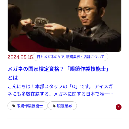
2024.05.15
目とメガネのケア, 眼鏡業界・店舗について
メガネの国家検定資格？「眼鏡作製技能士」
とは
こんにちは！本部スタッフの「O」です。 アイメガ
ネにも多数在籍する、メガネに関する日本で唯一の
国家検定資格である
眼鏡作製技能士
眼鏡業界