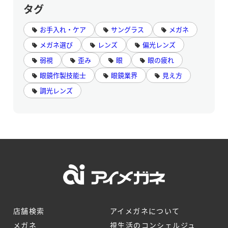
タグ
お手入れ・ケア
サングラス
メガネ
メガネ選び
レンズ
偏光レンズ
弱視
歪み
眼
眼の疲れ
眼鏡作製技能士
眼鏡業界
見え方
調光レンズ
店舗検索
アイメガネについて
メガネ
視生活のコンシェルジュ