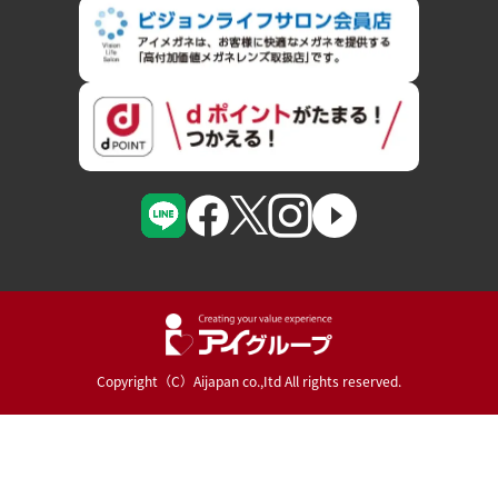
Copyright（C）Aijapan co.,Itd All rights reserved.