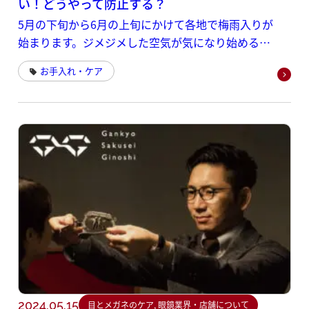
い！どうやって防止する？
5月の下旬から6月の上旬にかけて各地で梅雨入りが
始まります。ジメジメした空気が気になり始める頃
ですよね。 メガネユーザーとしては、雨が多く蒸し
お手入れ・ケア
暑い梅雨時に悩まされるのが、レンズの「曇り」や
「水滴」です。
2024.05.15
目とメガネのケア, 眼鏡業界・店舗について