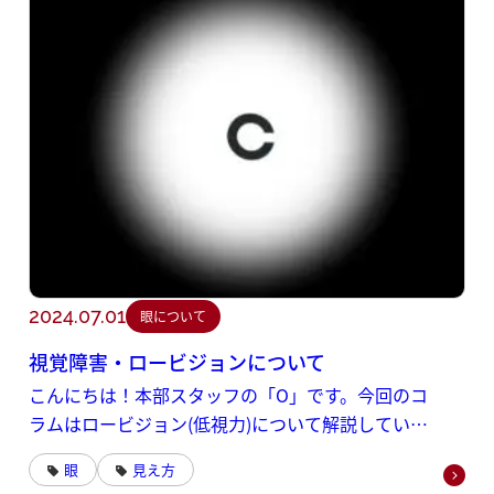
2024.07.01
眼について
視覚障害・ロービジョンについて
こんにちは！本部スタッフの「O」です。今回のコ
ラムはロービジョン(低視力)について解説していき
ます。
眼
見え方